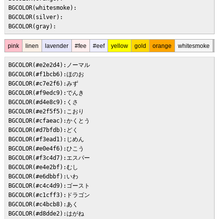
BGCOLOR(whitesmoke):

BGCOLOR(silver):

BGCOLOR(gray):
pink
linen
lavender
#fee
#eef
yellow
gold
orange
whitesmoke
s
BGCOLOR(#e2e2d4):ノーマル

BGCOLOR(#f1bcb6):ほのお

BGCOLOR(#c7e2f6):みず

BGCOLOR(#f9edc9):でんき

BGCOLOR(#d4e8c9):くさ

BGCOLOR(#e2f5f5):こおり

BGCOLOR(#cfaeac):かくとう

BGCOLOR(#d7bfdb):どく

BGCOLOR(#f3ead1):じめん

BGCOLOR(#e0e4f6):ひこう

BGCOLOR(#f3c4d7):エスパー

BGCOLOR(#e4e2bf):むし

BGCOLOR(#e6dbbf):いわ

BGCOLOR(#c4c4d9):ゴースト

BGCOLOR(#c1cff3):ドラゴン

BGCOLOR(#c4bcb8):あく

BGCOLOR(#d8dde2):はがね
