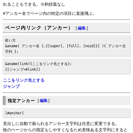
れることもできる。※鉤括弧なし
#アンカー名でページ内の特定の項目に直接飛ぶ。
ページ内リンク（アンカー）
[
編集
]
使い方

&aname( アンカー名 [,{[super], [full], [noid]}] ){ アンカー文
字列 };
&aname(link){ここをリンク先とする};

[[ジャンプ>#link]]
ここをリンク先とする
ジャンプ
指定アンカー
[
編集
]
[#anchor]
見出しに自動で振られるアンカー文字列は任意に変更できる。
他のページからの指定もしやすくなるため意味ある文字列にすると