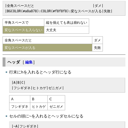
|全角スペースだと　　　　　　　　　　　　　　　　　|ダメ|

|BGCOLOR(#a8a878):COLOR(#f8f8f8):変なスペースが入る|失敗|
半角スペースで
縦を揃えても表は崩れない
変なスペースも入らない
大丈夫
全角スペースだと
ダメ
変なスペースが入る
失敗
ヘッダ
[
編集
]
行末にhを入れるとヘッダ行になる
|A|B|C|

|フシギダネ|ヒトカゲ|ゼニガメ|
A
B
C
フシギダネ
ヒトカゲ
ゼニガメ
セルの頭に~を入れるとヘッダセルになる
|~A|フシギダネ|
