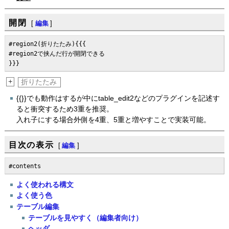
開閉
[
編集
]
#region2(折りたたみ){{{

#region2で挟んだ行が開閉できる

}}}
+
折りたたみ
{{}}でも動作はするが中にtable_edit2などのプラグインを記述す
ると衝突するため3重を推奨。
入れ子にする場合外側を4重、5重と増やすことで実装可能。
目次の表示
[
編集
]
#contents
よく使われる構文
よく使う色
テーブル編集
テーブルを見やすく（編集者向け）
ヘッダ