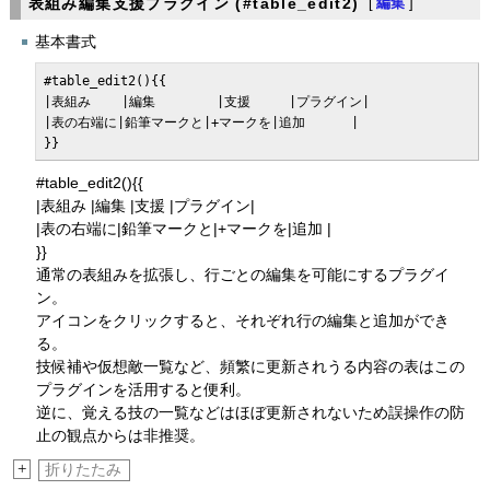
表組み編集支援プラグイン (#table_edit2)
[
編集
]
基本書式
#table_edit2(){{

|表組み    |編集        |支援     |プラグイン|

|表の右端に|鉛筆マークと|+マークを|追加      |

}}
#table_edit2(){{
|表組み |編集 |支援 |プラグイン|
|表の右端に|鉛筆マークと|+マークを|追加 |
}}
通常の表組みを拡張し、行ごとの編集を可能にするプラグイ
ン。
アイコンをクリックすると、それぞれ行の編集と追加ができ
る。
技候補や仮想敵一覧など、頻繁に更新されうる内容の表はこの
プラグインを活用すると便利。
逆に、覚える技の一覧などはほぼ更新されないため誤操作の防
止の観点からは非推奨。
+
折りたたみ