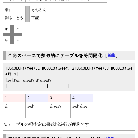
縦に
もちろん
割ることも
可能
①
②
③
④
全角スペースで擬似的にテーブルを等間隔化
[
編集
]
|BGCOLOR(#fee):1|BGCOLOR(#eef):2|BGCOLOR(#fee):3|BGCOLOR(#e
ef):4|

|あ|ああ|あああ|ああああ|

|　　　　　|　　　　　|　　　　　|　　　　　|
1
2
3
4
あ
ああ
あああ
ああああ
※テーブルの幅指定は書式指定行が便利です