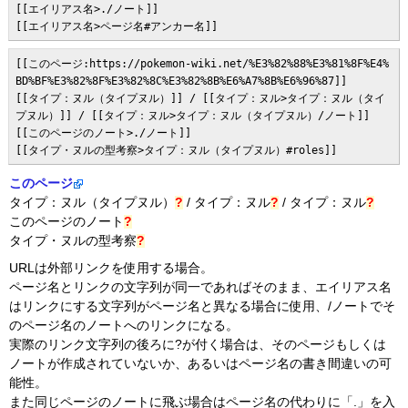
[[エイリアス名>./ノート]]

[[エイリアス名>ページ名#アンカー名]]
[[このページ:https://pokemon-wiki.net/%E3%82%88%E3%81%8F%E4%
BD%BF%E3%82%8F%E3%82%8C%E3%82%8B%E6%A7%8B%E6%96%87]]

[[タイプ：ヌル（タイプヌル）]] / [[タイプ：ヌル>タイプ：ヌル（タイ
プヌル）]] / [[タイプ：ヌル>タイプ：ヌル（タイプヌル）/ノート]]

[[このページのノート>./ノート]]

このページ
タイプ：ヌル（タイプヌル）
?
/
タイプ：ヌル
?
/
タイプ：ヌル
?
このページのノート
?
タイプ・ヌルの型考察
?
URLは外部リンクを使用する場合。
ページ名とリンクの文字列が同一であればそのまま、エイリアス名
はリンクにする文字列がページ名と異なる場合に使用、/ノートでそ
のページ名のノートへのリンクになる。
実際のリンク文字列の後ろに?が付く場合は、そのページもしくは
ノートが作成されていないか、あるいはページ名の書き間違いの可
能性。
また同じページのノートに飛ぶ場合はページ名の代わりに「.」を入