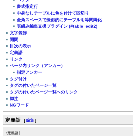
書式指定行
中身なしテーブルに色を付けて区切り
全角スペースで擬似的にテーブルを等間隔化
表組み編集支援プラグイン (#table_edit2)
文字装飾
開閉
目次の表示
定義語
リンク
ページ内リンク（アンカー）
指定アンカー
タグ付け
タグの付いたページ一覧
タグの付いたページ一覧へのリンク
脚注
NGワード
定義語
[
編集
]
:定義語|
