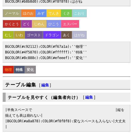
BGCOLOR(#b8b8d0):COLOR(#f8f8f8):はがね
ノーマル
ほのお
みず
でんき
くさ
こおり
かくとう
どく
じめん
ひこう
エスパー
むし
いわ
ゴースト
ドラゴン
あく
はがね
BGCOLOR(#c92112):COLOR(#f67a1a):''物理''

BGCOLOR(#4f5870):COLOR(#ffffff):''特殊''

BGCOLOR(#8c888c):COLOR(#efeeef):''変化''
物理
特殊
変化
テーブル編集
[
編集
]
テーブルを見やすく（編集者向け）
[
編集
]
|半角スペースで                                        |縦を
揃えても表は崩れない|

|BGCOLOR(#a8a878):COLOR(#f8f8f8):変なスペースも入らない|大丈夫                  
|