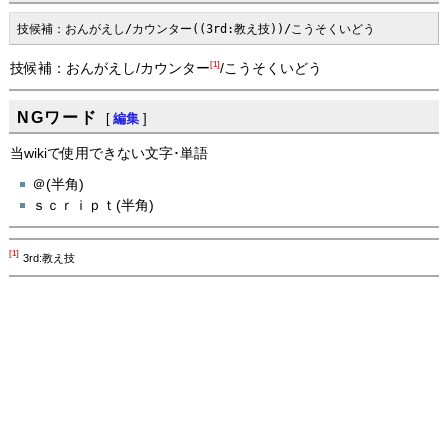
技候補：おんがえし/カウンター((3rd:教え技))/こうそくいどう
[1]
技候補：おんがえし/カウンター
/こうそくいどう
NGワード
[
編集
]
当wikiで使用できない文字･単語
＠(半角)
ｓｃｒｉｐｔ(半角)
[1]
3rd:教え技