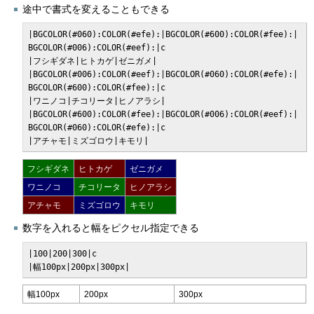
途中で書式を変えることもできる
|BGCOLOR(#060):COLOR(#efe):|BGCOLOR(#600):COLOR(#fee):|
BGCOLOR(#006):COLOR(#eef):|c

|フシギダネ|ヒトカゲ|ゼニガメ|

|BGCOLOR(#006):COLOR(#eef):|BGCOLOR(#060):COLOR(#efe):|
BGCOLOR(#600):COLOR(#fee):|c

|ワニノコ|チコリータ|ヒノアラシ|

|BGCOLOR(#600):COLOR(#fee):|BGCOLOR(#006):COLOR(#eef):|
BGCOLOR(#060):COLOR(#efe):|c

|アチャモ|ミズゴロウ|キモリ|
フシギダネ
ヒトカゲ
ゼニガメ
ワニノコ
チコリータ
ヒノアラシ
アチャモ
ミズゴロウ
キモリ
数字を入れると幅をピクセル指定できる
|100|200|300|c

|幅100px|200px|300px|
幅100px
200px
300px