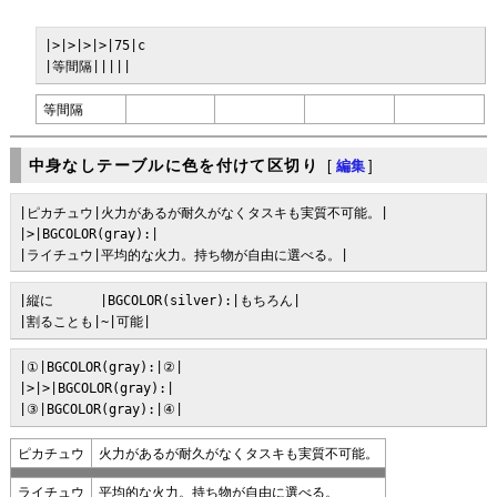
|>|>|>|>|75|c

|等間隔|||||
等間隔
中身なしテーブルに色を付けて区切り
[
編集
]
|ピカチュウ|火力があるが耐久がなくタスキも実質不可能。|

|>|BGCOLOR(gray):|

|ライチュウ|平均的な火力。持ち物が自由に選べる。|
|縦に      |BGCOLOR(silver):|もちろん|

|割ることも|~|可能|
|①|BGCOLOR(gray):|②|

|>|>|BGCOLOR(gray):|

|③|BGCOLOR(gray):|④|
ピカチュウ
火力があるが耐久がなくタスキも実質不可能。
ライチュウ
平均的な火力。持ち物が自由に選べる。