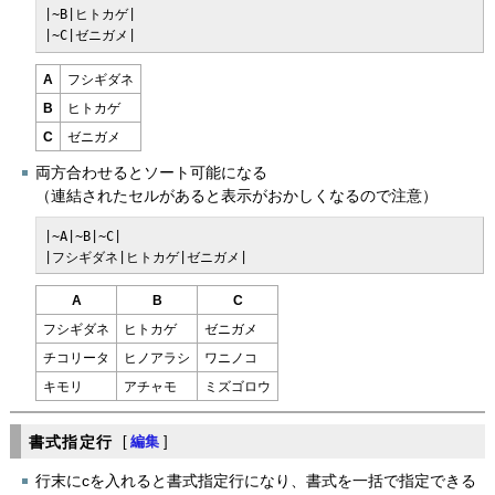
|~B|ヒトカゲ|

|~C|ゼニガメ|
A
フシギダネ
B
ヒトカゲ
C
ゼニガメ
両方合わせるとソート可能になる
（連結されたセルがあると表示がおかしくなるので注意）
|~A|~B|~C|

|フシギダネ|ヒトカゲ|ゼニガメ|
A
B
C
フシギダネ
ヒトカゲ
ゼニガメ
チコリータ
ヒノアラシ
ワニノコ
キモリ
アチャモ
ミズゴロウ
書式指定行
[
編集
]
行末にcを入れると書式指定行になり、書式を一括で指定できる