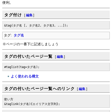
便利。
タグ付け
[
編集
]
&tag(タグ名 [, タグ名2, タグ名3, ...]);
タグ:
タグ名
※ページの一番下に記述しましょう
タグの付いたページ一覧
[
編集
]
#taglist(tag=タグ名);
よく使われる構文
タグの付いたページ一覧へのリンク
[
編集
]
使い方

&taglink(タグ名){エイリアス文字列};