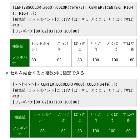
|LEFT:BGCOLOR(#060):COLOR(#efe):|||CENTER:|CENTER:|RIGH
T:|RIGHT:|c

|種族値|ヒットポイント|こうげき|ぼうぎょ|とくこう|とくぼう|すば
やさ|

|フシギバナ|80|82|83|100|100|80|
ヒットポイ
こうげ
ぼうぎ
とくこ
とくぼ
すばや
種族値
ント
き
ょ
う
う
さ
フシギバ
80
82
83
100
100
80
ナ
セルを結合すると複数列に指定できる
|>|>|>|>|>|>|CENTER:BGCOLOR(#060):COLOR(#efe):|c

|種族値|ヒットポイント|こうげき|ぼうぎょ|とくこう|とくぼう|すば
やさ|

|フシギバナ|80|82|83|100|100|80|
ヒットポイ
こうげ
ぼうぎ
とくこ
とくぼ
すばや
種族値
ント
き
ょ
う
う
さ
フシギバ
80
82
83
100
100
80
ナ