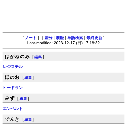
[
ノート
] [
差分
|
履歴
|
単語検索
|
最終更新
]
Last-modified: 2023-12-17 (日) 17:18:32
はがねのみ
[
編集
]
レジスチル
ほのお
[
編集
]
ヒードラン
みず
[
編集
]
エンペルト
でんき
[
編集
]