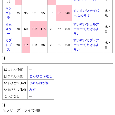
パ
キン
すいすい
/
スナイパ
水・
グド
75
95
95
95
95
85
540
ー
/
しめりけ
竜
ラ
オム
すいすい
/
シェルア
水・
スタ
70
60
125
115
70
55
495
ーマー
/
くだけるよ
岩
ー
ろい
カブ
すいすい
/
カブトア
水・
トプ
60
115
105
65
70
80
495
ーマー
/
くだけるよ
岩
ス
ろい
}}
ばつぐん(4倍)
---
ばつぐん(2倍)
どく
/
ひこう
/
むし
いまひとつ(1/2)
じめん
/
はがね
いまひとつ(1/4)
みず
こうかなし
---
}}
※フリーズドライで4倍