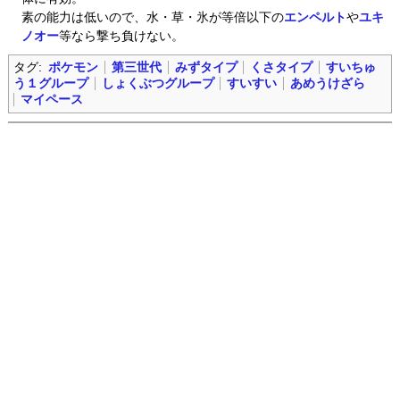
素の能力は低いので、水・草・氷が等倍以下の
エンペルト
や
ユキ
ノオー
等なら撃ち負けない。
タグ:
ポケモン
第三世代
みずタイプ
くさタイプ
すいちゅ
う１グループ
しょくぶつグループ
すいすい
あめうけざら
マイペース