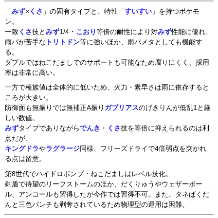
「
みず
×
くさ
」の固有タイプと、特性「
すいすい
」を持つポケモ
ン。
一致
くさ
技と
みず
1/4・
こおり
等倍の耐性により対
みず
性能に優れ、
雨パが苦手な
トリトドン
等に強いほか、雨パメタとしても機能す
る。
ダブルではねこだましでのサポートも可能なため腐りにくく、採用
率は非常に高い。
一方で種族値は全体的に低いため、火力・素早さは雨に依存すると
ころが大きい。
防御面も無振りでは無補正A振り
ガブリアス
のげきりんが低乱1と厳
しい数値。
みず
タイプでありながら
でんき
・
くさ
技を等倍に抑えられるのは利
点だが、
キングドラ
や
ラグラージ
同様、フリーズドライで4倍弱点を突かれ
る点は留意。
第8世代でハイドロポンプ・ねこだましはレベル技化。
剣盾で待望のリーフストームのほか、だくりゅうやウェザーボー
ル、アンコールも習得したが今作では習得不可。また、タネばくだ
んと三色パンチも剥奪されているため物理型の運用は困難。