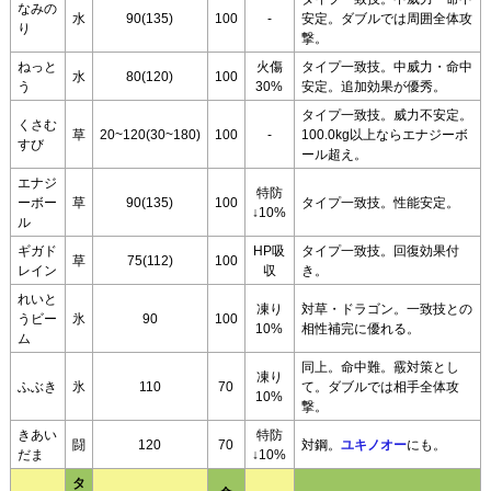
なみの
水
90(135)
100
-
安定。ダブルでは周囲全体攻
り
撃。
ねっと
火傷
タイプ一致技。中威力・命中
水
80(120)
100
う
30%
安定。追加効果が優秀。
タイプ一致技。威力不安定。
くさむ
草
20~120(30~180)
100
-
100.0kg以上ならエナジーボ
すび
ール超え。
エナジ
特防
ーボー
草
90(135)
100
タイプ一致技。性能安定。
↓10%
ル
ギガド
HP吸
タイプ一致技。回復効果付
草
75(112)
100
レイン
収
き。
れいと
凍り
対草・ドラゴン。一致技との
うビー
氷
90
100
10%
相性補完に優れる。
ム
同上。命中難。霰対策とし
凍り
ふぶき
氷
110
70
て。ダブルでは相手全体攻
10%
撃。
きあい
特防
闘
120
70
対鋼。
ユキノオー
にも。
だま
↓10%
タ