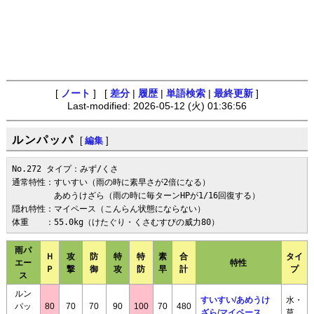
[
ノート
] [
差分
|
履歴
|
単語検索
|
最終更新
]
Last-modified: 2026-05-12 (火) 01:36:56
ルンパッパ
[
編集
]
No.272 タイプ：みず/くさ

通常特性：すいすい（雨の時に素早さが2倍になる）

　　　　　あめうけざら（雨の時に毎ターンHPが1/16回復する）

隠れ特性：マイペース（こんらん状態にならない）

体重　　：55.0kg（けたぐり・くさむすびの威力80）
雨パ
Ｈ
攻
防
特
特
素
合
タイ
エー
特性
Ｐ
撃
御
攻
防
早
計
プ
ス
ルン
すいすい
/
あめうけ
水・
パッ
80
70
70
90
100
70
480
ざら
/
マイペース
草