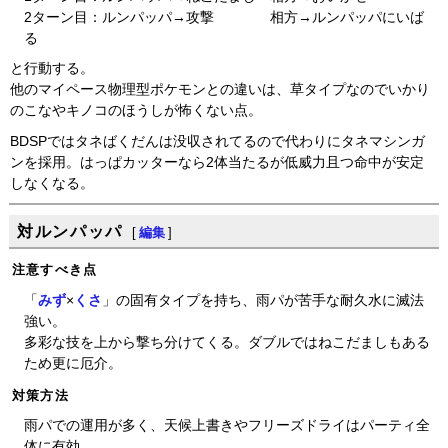
2ターン目：ルンパッパ→攻撃 相方→ルンパッパにいば
る
と行動する。
他のマイペース物理型ポケモンとの違いは、草タイプなのでいかり
のこなやキノコのほうしが怖くない点。
BDSPではタネばくだんは没収されてるので代わりにタネマシンガ
ンを採用。はっぱカッターなら2体当たるが低威力且つ命中が安定
しなくなる。
対ルンパッパ
[
編集
]
注意すべき点
「
みず
×
くさ
」の固有タイプを持ち、雨パが苦手な耐久水に滅法
強い。
多彩な技を上から撃ち分けてくる。ダブルではねこだましもある
ため更に厄介。
対策方法
雨パでの運用が多く、天候上書きやフリーズドライはパーティ全
体に有効。