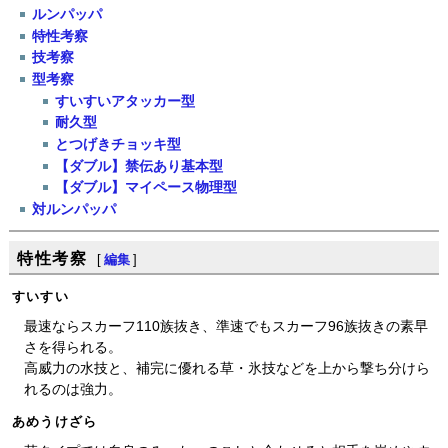
ルンパッパ
特性考察
技考察
型考察
すいすいアタッカー型
耐久型
とつげきチョッキ型
【ダブル】禁伝あり基本型
【ダブル】マイペース物理型
対ルンパッパ
特性考察
[
編集
]
すいすい
最速ならスカーフ110族抜き、準速でもスカーフ96族抜きの素早
さを得られる。
高威力の水技と、補完に優れる草・氷技などを上から撃ち分けら
れるのは強力。
あめうけざら