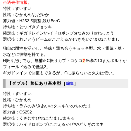
※過去作情報。
特性：すいすい
性格：ひかえめ/おだやか
努力値：H252 S調整 残りBorC
持ち物：とつげきチョッキ
確定技：ギガドレイン/ハイドロポンプorなみのりorねっとう
選択技：れいとうビームorこごえるかぜ/きあいだま/ねこだまし
独自の耐性を活かし、特殊と撃ち合うチョッキ型。水・電気・草・
氷などに役割を持てる。
H振りだけでも、無補正C振り
カプ・コケコ
?
＠珠の10まんボルトが
フィールド込みで低乱2。
ギガドレインで回復もできるが、Cに振らないと火力は低い。
【ダブル】禁伝あり基本型
[
編集
]
特性：すいすい
性格：ひかえめ
持ち物：ラムのみ/きあいのタスキ/いのちのたま
努力値：CS252
確定技：くさむすび/ねこだまし/まもる
選択技：ハイドロポンプ/こごえるかぜ/やどりぎのタネ