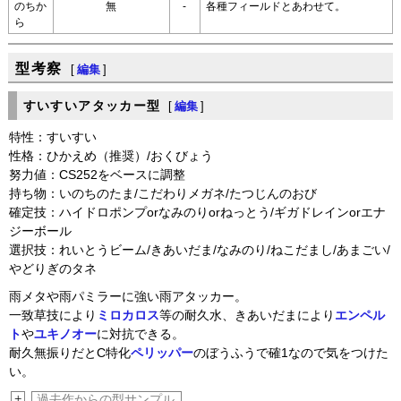
のちか
無
-
各種フィールドとあわせて。
ら
型考察
[
編集
]
すいすいアタッカー型
[
編集
]
特性：すいすい
性格：ひかえめ（推奨）/おくびょう
努力値：CS252をベースに調整
持ち物：いのちのたま/こだわりメガネ/たつじんのおび
確定技：ハイドロポンプorなみのりorねっとう/ギガドレインorエナ
ジーボール
選択技：れいとうビーム/きあいだま/なみのり/ねこだまし/あまごい/
やどりぎのタネ
雨メタや雨パミラーに強い雨アタッカー。
一致草技により
ミロカロス
等の耐久水、きあいだまにより
エンペル
ト
や
ユキノオー
に対抗できる。
耐久無振りだとC特化
ペリッパー
のぼうふうで確1なので気をつけた
い。
+
過去作からの型サンプル