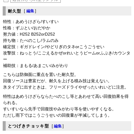
耐久型
[
編集
]
特性：あめうけざら/すいすい
性格：ずぶとい/おだやか
努力値：H252 B252orD252
持ち物：たべのこし/ラムのみ
確定技：ギガドレイン/やどりぎのタネorこうごうせい
攻撃技：ねっとう/こごえるかぜorれいとうビームorふぶき/カウンタ
ー
補助技：まもる/あまごい/みがわり
こちらは防御面に重点を置いた耐久型。
回復ソースは豊富だが、耐久を上げる積み技は覚えない。
氷タイプに出すときは、フリーズドライやぜったいれいどに注意。
特性はあめうけざらならたべのこし等とあわせて高い回復効果を得
られる。
すいすいなら先手で回復技やみがわり等を使いやすくなる。
ただし雨下ではこうごうせいの回復量が半減してしまう。
とつげきチョッキ型
[
編集
]