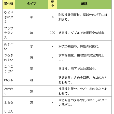
命
変化技
タイプ
解説
中
やどり
削り技兼回復技。草以外の相手には
ぎのタ
草
90
刺さる。
ネ
フラフ
ラダン
無
100
妨害技。ダブルでは周囲全体対象。
ス
あまご
水
-
水技の補強や、特性の発動に。
い
つるぎ
攻撃を強化。物理型の決定力向上
無
-
のまい
に。
こうご
草
-
回復技。雨下では効果減少。
うせい
状態異常も含め全回復。カゴのみと
ねむる
超
-
あわせて。
みがわ
補助技対策や、やどりぎのタネとあ
無
-
り
わせて。
やどりぎのタネやたべのこしのター
まもる
無
-
ン稼ぎに。
しぜん