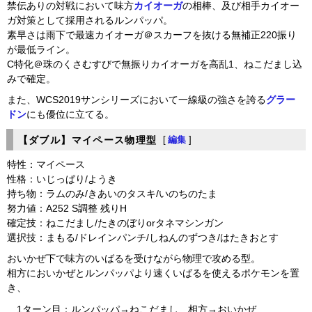
禁伝ありの対戦において味方
カイオーガ
の相棒、及び相手カイオー
ガ対策として採用されるルンパッパ。
素早さは雨下で最速カイオーガ＠スカーフを抜ける無補正220振り
が最低ライン。
C特化＠珠のくさむすびで無振りカイオーガを高乱1、ねこだまし込
みで確定。
また、WCS2019サンシリーズにおいて一線級の強さを誇る
グラー
ドン
にも優位に立てる。
【ダブル】マイペース物理型
[
編集
]
特性：マイペース
性格：いじっぱり/ようき
持ち物：ラムのみ/きあいのタスキ/いのちのたま
努力値：A252 S調整 残りH
確定技：ねこだまし/たきのぼりorタネマシンガン
選択技：まもる/ドレインパンチ/しねんのずつき/はたきおとす
おいかぜ下で味方のいばるを受けながら物理で攻める型。
相方においかぜとルンパッパより速くいばるを使えるポケモンを置
き、
1ターン目：ルンパッパ→ねこだまし 相方→おいかぜ