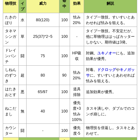
命
物理技
イ
威力
効果
解説
中
プ
たきの
怯み
タイプ一致技。すいすいとあ
水
80(120)
100
ぼり
20%
わせれば怯みを狙える。
タネマ
タイプ一致技。不安定だが、
シンガ
草
25(37)*2~5
100
-
他に草物理ははっぱカッター
ン
しかない。期待値は3発。
ドレイ
HP吸
対鋼。
ユキノオー
にも。追加
ンパン
闘
75
100
収
効果が優秀。
チ
しねん
対毒。
ドクロッグ
や
キノガッ
怯み
のずつ
超
80
90
サ
に。すいすいとあわせれば
20%
き
怯みを狙える。
はたき
道具
悪
65/97
100
追加効果が優秀。
おとす
排除
優先
ねこだ
度+3
タスキ潰しや、ダブルでのコ
無
40
100
まし
怯み
ンボ崩しに。
100%
カウン
優先
物理技を倍返し。タスキとあ
闘
-
100
ター
度-5
わせて。