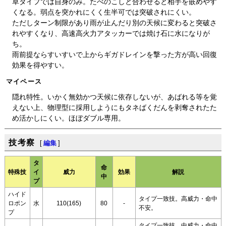
草タイプでは自身のみ。たべのこしと合わせると相手を嵌めやす
くなる。弱点を突かれにくく生半可では突破されにくい。
ただしターン制限があり雨が止んだり別の天候に変わると突破さ
れやすくなり、高速高火力アタッカーでは焼け石に水になりが
ち。
雨前提ならすいすいで上からギガドレインを撃った方が高い回復
効果を得やすい。
マイペース
隠れ特性。いかく無効かつ天候に依存しないが、あばれる等を覚
えない上、物理型に採用しようにもタネばくだんを剥奪されたた
め活かしにくい。ほぼダブル専用。
技考察
[
編集
]
タ
命
特殊技
イ
威力
効果
解説
中
プ
ハイド
タイプ一致技。高威力・命中
ロポン
水
110(165)
80
-
不安。
プ
タイプ一致技。中威力・命中