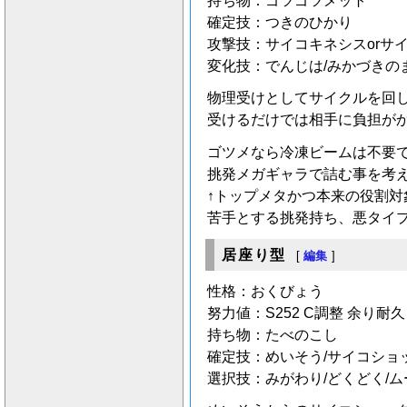
持ち物：ゴツゴツメット
確定技：つきのひかり
攻撃技：サイコキネシスorサ
変化技：でんじは/みかづきのま
物理受けとしてサイクルを回
受けるだけでは相手に負担が
ゴツメなら冷凍ビームは不要
挑発メガギャラで詰む事を考
↑トップメタかつ本来の役割
苦手とする挑発持ち、悪タイ
居座り型
[
編集
]
性格：おくびょう
努力値：S252 C調整 余り耐久
持ち物：たべのこし
確定技：めいそう/サイコショ
選択技：みがわり/どくどく/ム