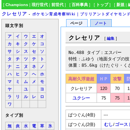
[
Champions
|
現行世代
|
前世代
] [
百科事典
] [
トップ
] [
新規
|
クレセリア
-
ポケモン育成考察Wiki｜ブリリアントダイヤモン
ページ
ノート
頭文字別
ア
イ
ウ
エ
オ
クレセリア
[
編集
]
カ
キ
ク
ケ
コ
サ
シ
ス
セ
ソ
No.488 タイプ：エスパー

特性：ふゆう（地面タイプの技
タ
チ
ツ
テ
ト
体重：85.6kg（けたぐり・く
ナ
ニ
ヌ
ネ
ノ
ハ
ヒ
フ
ヘ
ホ
高耐久浮遊超
ＨＰ
攻撃
マ
ミ
ム
メ
モ
クレセリア
120
70
1
ヤ
ユ
ヨ
ラ
リ
ル
レ
ロ
ユクシー
75
75
1
ワ
ばつぐん(4倍)
---
タイプ別
ばつぐん(2倍)
むし
/
ゴース
無
炎
水
電
草
氷