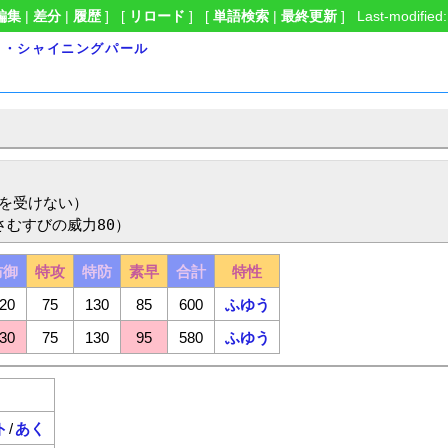
編集
|
差分
|
履歴
] [
リロード
] [
単語検索
|
最終更新
] Last-modified:
ド・シャイニングパール
を受けない）

さむすびの威力80）
防御
特攻
特防
素早
合計
特性
20
75
130
85
600
ふゆう
30
75
130
95
580
ふゆう
ト
/
あく