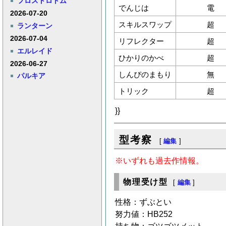
フロストロトム
でんじは
電
2026-07-20
スキルスワップ
超
ランターン
2026-07-04
リフレクター
超
エルレイド
ひかりのかべ
超
2026-06-27
しんぴのまもり
無
パルキア
トリック
超
}}
型考察
[
編集
]
※いずれも過去作情報。
物理受け型
[
編集
]
性格：ずぶとい
努力値：HB252