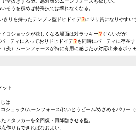
クで全抜きする型。悪対策のムーンフォースも欲しい。
めいそうを積めば特殊技では壊れなくなる。
いきりを持ったテンプレ型
ドヒドイデ
?
にジリ貧になりやすい
サイコショックが欲しくなる場面は対
ラッキー
?
ぐらいだが
プパーティに入っており
ドヒドイデ
?
も同時にパーティに存在す
ー（炎）ムーンフォースが特に有用に感じたが対応出来るポケ
メット
んじは
イコショック/ムーンフォース/れいとうビーム/めざめるパワー（
したアタッカーを全回復・再降臨させる型。
起点作りもできればなおよい。