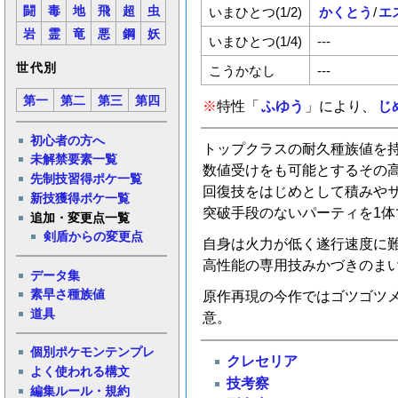
闘
毒
地
飛
超
虫
いまひとつ(1/2)
かくとう
/
エ
岩
霊
竜
悪
鋼
妖
いまひとつ(1/4)
---
世代別
こうかなし
---
第一
第二
第三
第四
※
特性「
ふゆう
」により、
じ
初心者の方へ
トップクラスの耐久種族値を
未解禁要素一覧
数値受けをも可能とするその
先制技習得ポケ一覧
回復技をはじめとして積みやサ
新技獲得ポケ一覧
突破手段のないパーティを1
追加・変更点一覧
剣盾からの変更点
自身は火力が低く遂行速度に
高性能の専用技みかづきのま
データ集
素早さ種族値
原作再現の今作ではゴツゴツ
道具
意。
個別ポケモンテンプレ
クレセリア
よく使われる構文
技考察
編集ルール・規約