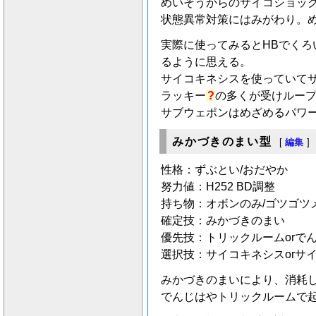
めいそうからのサイコショッ
状態異常対策にはみがわり。
実際に使ってみるとHBでくろ
るように思える。
サイコキネシスを使っていて
ラッキー
?
の多くが受けルー
サブウェポンはめざめるパワ
みかづきのまい型
[
編集
]
性格：ずぶとい/おだやか
努力値：H252 BD調整
持ち物：オボンのみ/ゴツゴツ
確定技：みかづきのまい
優先技：トリックルームorで
選択技：サイコキネシスorサ
みかづきのまいにより、消耗
でんじはやトリックルームで