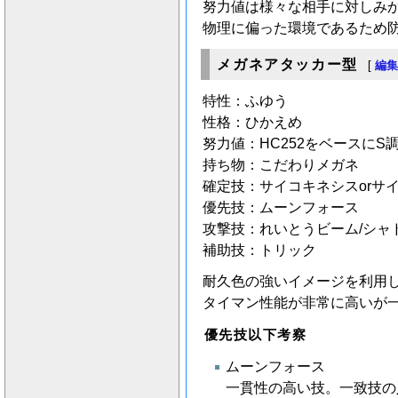
努力値は様々な相手に対しみ
物理に偏った環境であるため
メガネアタッカー型
[
編
特性：ふゆう
性格：ひかえめ
努力値：HC252をベースにS
持ち物：こだわりメガネ
確定技：サイコキネシスorサ
優先技：ムーンフォース
攻撃技：れいとうビーム/シャ
補助技：トリック
耐久色の強いイメージを利用
タイマン性能が非常に高いが
優先技以下考察
ムーンフォース
一貫性の高い技。一致技の