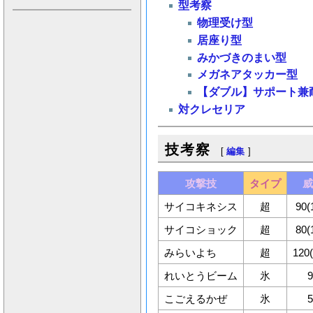
型考察
物理受け型
居座り型
みかづきのまい型
メガネアタッカー型
【ダブル】サポート兼
対クレセリア
技考察
[
編集
]
攻撃技
タイプ
サイコキネシス
超
90(
サイコショック
超
80(
みらいよち
超
120
れいとうビーム
氷
こごえるかぜ
氷