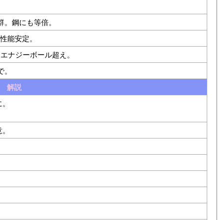
群。鋼にも等倍。
。性能安定。
ならエナジーボール超え。
で。
解説
に。
意。