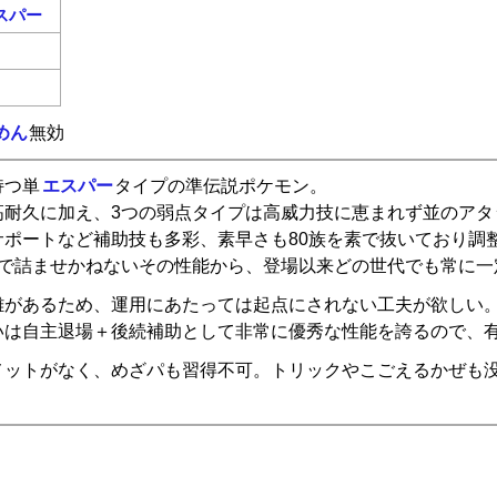
スパー
めん
無効
持つ単
エスパー
タイプの準伝説ポケモン。
高耐久に加え、3つの弱点タイプは高威力技に恵まれず並のアタ
ポートなど補助技も多彩、素早さも80族を素で抜いており調
体で詰ませかねないその性能から、登場以来どの世代でも常に一
難があるため、運用にあたっては起点にされない工夫が欲しい
いは自主退場＋後続補助として非常に優秀な性能を誇るので、
メットがなく、めざパも習得不可。トリックやこごえるかぜも