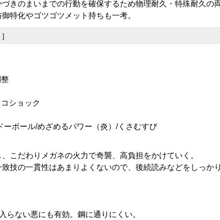
かづきのまいまでの行動を確保するため物理耐久・特殊耐久の
防御特化やゴツゴツメット持ちも一考。
集
]
調整
イコショック
ドーボール/めざめるパワー（炎）/くさむすび
し、こだわりメガネの火力で奇襲、高負担をかけていく。
一致技の一貫性はあまりよくないので、後続読みなどをしっか
入らない悪にも有効。鋼に通りにくい。