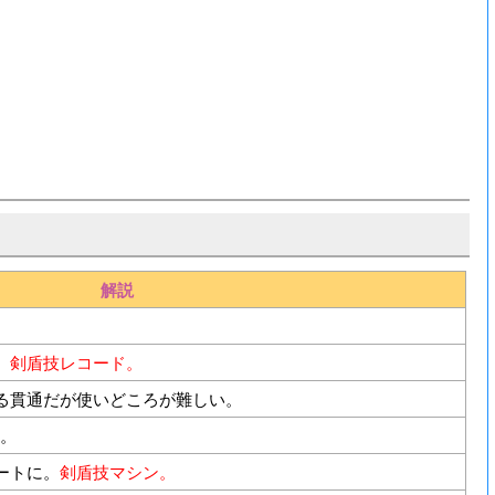
解説
。
剣盾技レコード。
る貫通だが使いどころが難しい。
に。
ートに。
剣盾技マシン。