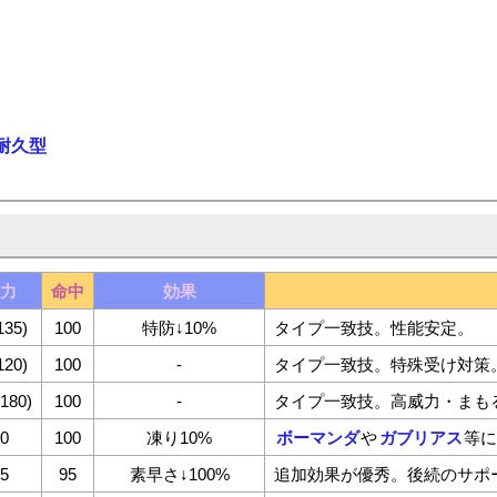
耐久型
威力
命中
効果
135)
100
特防↓10%
タイプ一致技。性能安定。
120)
100
-
タイプ一致技。特殊受け対策
(180)
100
-
タイプ一致技。高威力・まも
90
100
凍り10%
ボーマンダ
や
ガブリアス
等
55
95
素早さ↓100%
追加効果が優秀。後続のサポ