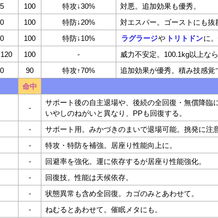
95
100
特攻↓30%
対悪。追加効果も優秀。
80
100
特防↓20%
対エスパー。ゴーストにも抜
90
100
特防↓10%
ラグラージ
や
トリトドン
に
~120
100
-
威力不安定。100.1kg以上
50
90
特攻↑70%
追加効果が優秀。積み技感覚
命中
サポート後の自主退場や、後続の全回復・無償降臨
-
いやしのねがいと異なり、PPも回復する。
-
サポート用。みかづきのまいで退場可能。挑発に注
-
特攻・特防を補強。居座り性能向上に。
-
回避率を強化。運に依存するが居座り性能強化。
-
回復技。性能は天候依存。
-
状態異常も含め全回復。カゴのみとあわせて。
-
ねむるとあわせて。催眠メタにも。