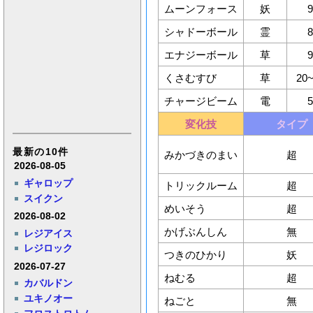
ムーンフォース
妖
シャドーボール
霊
エナジーボール
草
くさむすび
草
20
チャージビーム
電
変化技
タイプ
最新の10件
みかづきのまい
超
2026-08-05
ギャロップ
トリックルーム
超
スイクン
めいそう
超
2026-08-02
かげぶんしん
無
レジアイス
レジロック
つきのひかり
妖
2026-07-27
ねむる
超
カバルドン
ユキノオー
ねごと
無