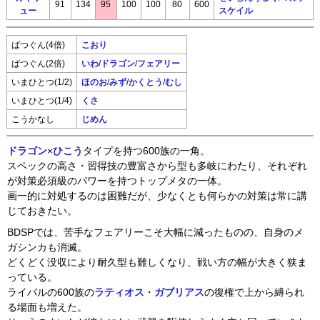
91
134
95
100
100
80
600
ュー
スケイル
ばつぐん(4倍)
こおり
ばつぐん(2倍)
いわ
/
ドラゴン
/
フェアリー
いまひとつ(1/2)
ほのお
/
みず
/
かくとう
/
むし
いまひとつ(1/4)
くさ
こうかなし
じめん
ドラゴン
×
ひこう
タイプを持つ600族の一角。
スペックの高さ・習得技の豊富さから型も多岐にわたり、それぞれ
が対策必須級のパワーを持つトップメタの一体。
画一的に対処するのは困難だが、少なくとも何らかの対策は常に講
じておきたい。
BDSPでは、苦手なフェアリーこそ大幅に減ったものの、自身のメ
ガシンカも消滅。
どくどく没収により耐久型も難しくなり、戦い方の幅が大きく狭ま
っている。
ライバルの600族の
ラティオス
・
ガブリアス
の復権で上から縛られ
る場面も増えた。