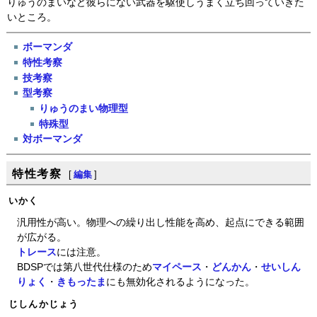
りゅうのまいなど彼らにない武器を駆使しうまく立ち回っていきた
いところ。
ボーマンダ
特性考察
技考察
型考察
りゅうのまい物理型
特殊型
対ボーマンダ
特性考察
[
編集
]
いかく
汎用性が高い。物理への繰り出し性能を高め、起点にできる範囲
が広がる。
トレース
には注意。
BDSPでは第八世代仕様のため
マイペース
・
どんかん
・
せいしん
りょく
・
きもったま
にも無効化されるようになった。
じしんかじょう