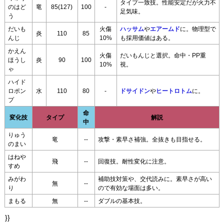
タイプ一致技。性能安定だが火力不
のはど
竜
85(127)
100
-
足気味。
う
だいも
火傷
ハッサム
や
エアームド
に。物理型で
炎
110
85
んじ
10%
も採用価値はある。
かえん
火傷
だいもんじと選択。命中・PP重
ほうし
炎
90
100
10%
視。
ゃ
ハイド
ロポン
水
110
80
-
ドサイドン
や
ヒートロトム
に。
プ
命
変化技
タイプ
解説
中
りゅう
竜
--
攻撃・素早さ補強。全抜きも目指せる。
のまい
はねや
飛
--
回復技。耐性変化に注意。
すめ
みがわ
補助技対策や、交代読みに。素早さが高い
無
--
り
ので有効な場面は多い。
まもる
無
--
ダブルの基本技。
}}