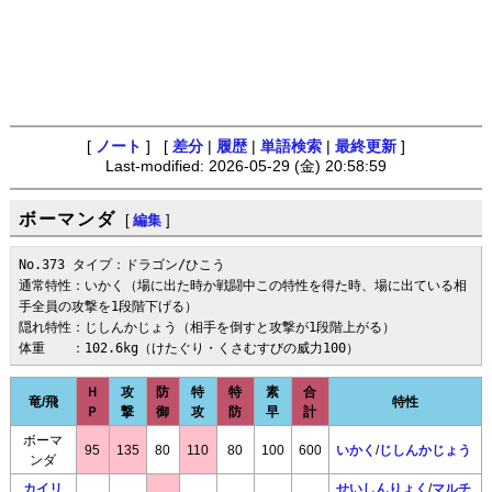
[
ノート
] [
差分
|
履歴
|
単語検索
|
最終更新
]
Last-modified: 2026-05-29 (金) 20:58:59
ボーマンダ
[
編集
]
No.373 タイプ：ドラゴン/ひこう 

通常特性：いかく（場に出た時か戦闘中この特性を得た時、場に出ている相
手全員の攻撃を1段階下げる）

隠れ特性：じしんかじょう（相手を倒すと攻撃が1段階上がる）

体重　　：102.6kg（けたぐり・くさむすびの威力100）
Ｈ
攻
防
特
特
素
合
竜/飛
特性
Ｐ
撃
御
攻
防
早
計
ボーマ
95
135
80
110
80
100
600
いかく
/
じしんかじょう
ンダ
カイリ
せいしんりょく
/
マルチ