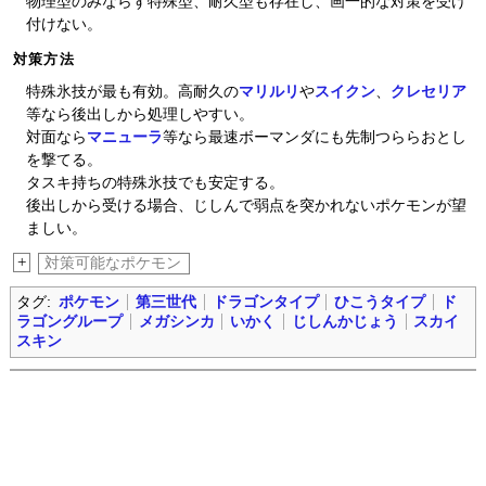
物理型のみならず特殊型、耐久型も存在し、画一的な対策を受け
付けない。
対策方法
特殊氷技が最も有効。高耐久の
マリルリ
や
スイクン
、
クレセリア
等なら後出しから処理しやすい。
対面なら
マニューラ
等なら最速ボーマンダにも先制つららおとし
を撃てる。
タスキ持ちの特殊氷技でも安定する。
後出しから受ける場合、じしんで弱点を突かれないポケモンが望
ましい。
+
対策可能なポケモン
タグ:
ポケモン
第三世代
ドラゴンタイプ
ひこうタイプ
ド
ラゴングループ
メガシンカ
いかく
じしんかじょう
スカイ
スキン