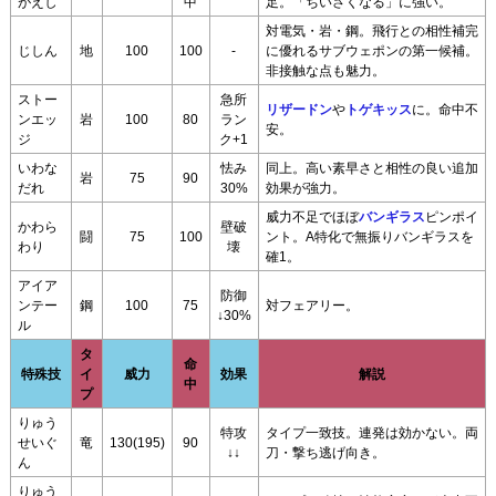
がえし
中
足。「ちいさくなる」に強い。
対電気・岩・鋼。飛行との相性補完
じしん
地
100
100
-
に優れるサブウェポンの第一候補。
非接触な点も魅力。
ストー
急所
リザードン
や
トゲキッス
に。命中不
ンエッ
岩
100
80
ラン
安。
ジ
ク+1
いわな
怯み
同上。高い素早さと相性の良い追加
岩
75
90
だれ
30%
効果が強力。
威力不足でほぼ
バンギラス
ピンポイ
かわら
壁破
闘
75
100
ント。A特化で無振りバンギラスを
わり
壊
確1。
アイア
防御
ンテー
鋼
100
75
対フェアリー。
↓30%
ル
タ
命
特殊技
イ
威力
効果
解説
中
プ
りゅう
特攻
タイプ一致技。連発は効かない。両
せいぐ
竜
130(195)
90
↓↓
刀・撃ち逃げ向き。
ん
りゅう