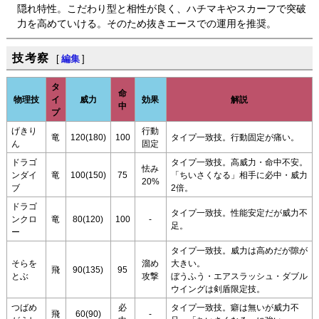
隠れ特性。こだわり型と相性が良く、ハチマキやスカーフで突破
力を高めていける。そのため抜きエースでの運用を推奨。
技考察
[
編集
]
タ
命
物理技
イ
威力
効果
解説
中
プ
げきり
行動
竜
120(180)
100
タイプ一致技。行動固定が痛い。
ん
固定
ドラゴ
タイプ一致技。高威力・命中不安。
怯み
ンダイ
竜
100(150)
75
「ちいさくなる」相手に必中・威力
20%
ブ
2倍。
ドラゴ
タイプ一致技。性能安定だが威力不
ンクロ
竜
80(120)
100
-
足。
ー
タイプ一致技。威力は高めだが隙が
そらを
溜め
大きい。
飛
90(135)
95
とぶ
攻撃
ぼうふう・エアスラッシュ・ダブル
ウイングは剣盾限定技。
つばめ
必
タイプ一致技。癖は無いが威力不
飛
60(90)
-