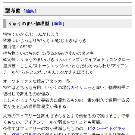
型考察
[
編集
]
りゅうのまい物理型
[
編集
]
特性：いかく/じしんかじょう
性格：いじっぱり/やんちゃ/むじゃき/ようき
努力値：AS252
持ち物：いのちのたま/ラムのみ/きあいのタスキ
確定技：りゅうのまい/げきりんorドラゴンダイブorドラゴンクロー
選択技：じしん/ストーンエッジorいわなだれ/かわらわり/アイアン
テール/そらをとぶ/だいもんじorかえんほうしゃ
オーソドックスな積みアタッカー型。
特性はどちらも有用。いかくの場合
カイリュー
と違い、物理相手に
後出しで舞えるのが強み。
じしんかじょうなら突破力に優れるものの、素の耐久で運用する必
要があるため運用難易度が高まる。
大抵のフェアリーは舞えばそらをとぶで倒せるので実はそこまで辛
くもない。アイアンテールで弱点をつくことも可能。
今作ではフェアリーの数が激減したものの、
ピクシー
や
トゲキッ
ス
、
グランブル
等の高耐久が多いのでアイアンテール採用は充分あ