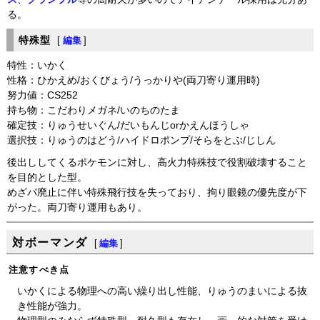
る。
特殊型
[
編集
]
特性：いかく
性格：ひかえめ/おくびょう/うっかりや(両刀寄り運用時)
努力値：CS252
持ち物：こだわりメガネ/いのちのたま
確定技：りゅうせいぐん/だいもんじorかえんほうしゃ
選択技：りゅうのはどう/ハイドロポンプ/そらをとぶ/じしん
後出ししてくるポケモンに対し、高火力特殊技で役割破壊すること
を目的とした型。
めざパ廃止に伴い特殊飛行技を失っており、拘り眼鏡の優先度が下
がった。両刀寄り運用もあり。
対ボーマンダ
[
編集
]
注意すべき点
いかくによる物理への高い繰り出し性能、りゅうのまいによる抜
き性能が強力。