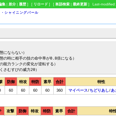
編集
|
差分
|
履歴
] [
リロード
] [
単語検索
|
最終更新
] Last-modified:
ド・シャイニングパール
態にならない）

の時に相手の技の命中率が0.8倍になる）

の能力ランクの変化が逆転する）

・くさむすびの威力20）
撃
防御
特攻
特防
素早
合計
特性
0
60
60
60
60
360
マイペース
/
ちどりあし
/
あ
Ｐ
攻撃
防御
特攻
特防
素早
合計
特