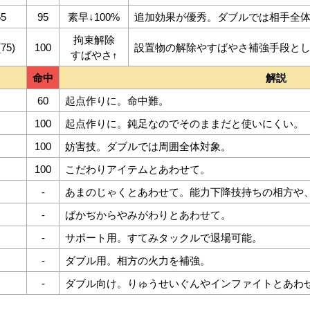
55
95
素早↓100%
追加効果が優秀。ダブルでは相手全
拘束解除
(75)
100
設置物の解除やすばやさ補強手段と
すばやさ↑
命中
解説
60
起点作りに。命中難。
100
起点作りに。鈍足なのでそのままだと使いにくい。
100
妨害技。ダブルでは周囲全体対象。
100
こだわりアイテムとあわせて。
-
あまのじゃくとあわせて。能力下降技持ちの相方や
-
ばかぢからやみがわりとあわせて。
-
サポート用。すてみタックルで退場可能。
-
ダブル用。相方の火力を補強。
-
ダブル向け。りゅうせいぐんやインファイトとあわ