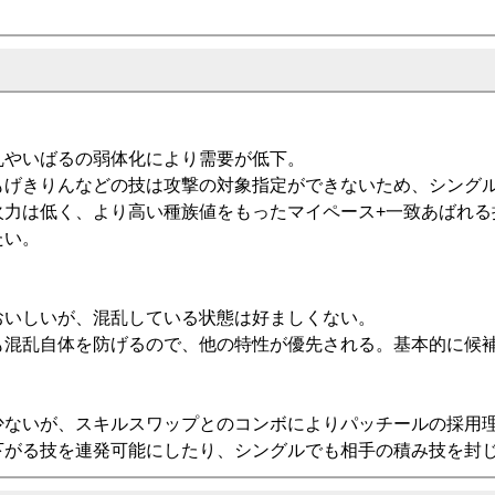
乱やいばるの弱体化により需要が低下。
もげきりんなどの技は攻撃の対象指定ができないため、シング
火力は低く、より高い種族値をもったマイペース+一致あばれる
たい。
おいしいが、混乱している状態は好ましくない。
も混乱自体を防げるので、他の特性が優先される。基本的に候
少ないが、スキルスワップとのコンボによりパッチールの採用
下がる技を連発可能にしたり、シングルでも相手の積み技を封