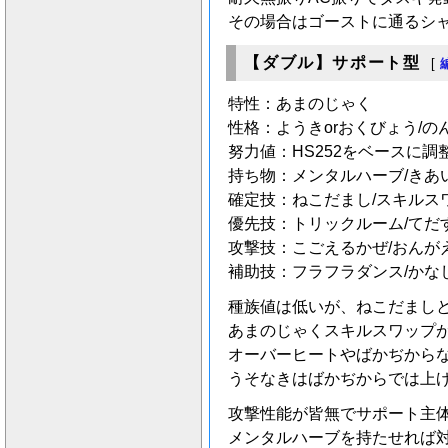
その場合はゴーストに通るシ
【ダブル】サポート型
[
特性：あまのじゃく
性格：ようきorおくびょう/の
努力値：HS252をベースに調
持ち物：メンタルハーブ/きあ
確定技：ねこだまし/スキルス
優先技：トリックルーム/てだ
攻撃技：こごえるかぜ/おんが
補助技：フラフラダンス/かな
種族値は低いが、ねこだまし
あまのじゃくスキルスワップ
オーバーヒートやばかぢから
うそなきはばかぢからでは上
攻撃性能が皆無でサポート主
メンタルハーブを持たせれば