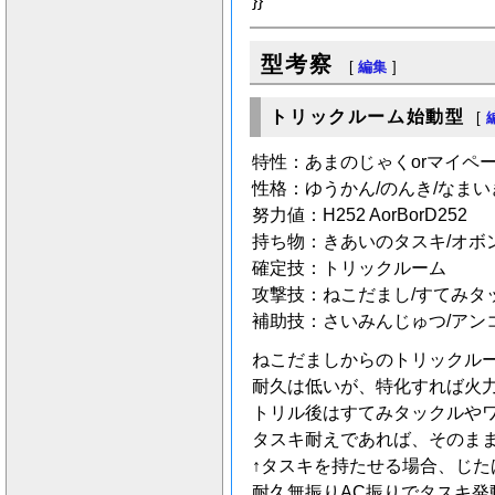
}}
型考察
[
編集
]
トリックルーム始動型
[
特性：あまのじゃくorマイペ
性格：ゆうかん/のんき/なまい
努力値：H252 AorBorD252
持ち物：きあいのタスキ/オボ
確定技：トリックルーム
攻撃技：ねこだまし/すてみタッ
補助技：さいみんじゅつ/アン
ねこだましからのトリックル
耐久は低いが、特化すれば火力
トリル後はすてみタックルや
タスキ耐えであれば、そのま
↑タスキを持たせる場合、じ
耐久無振りAC振りでタスキ