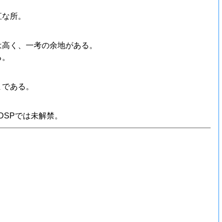
直な所。
は高く、一考の余地がある。
る。
まである。
DSPでは未解禁。