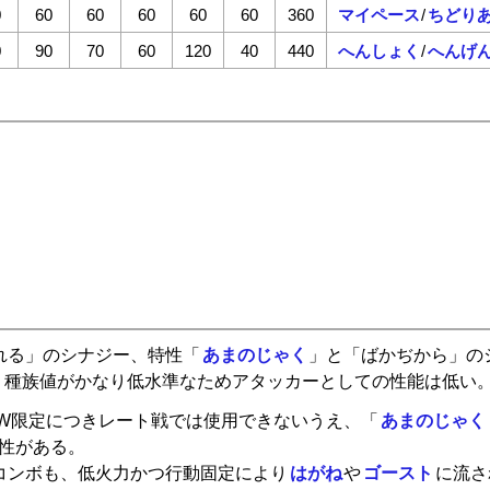
0
60
60
60
60
60
360
マイペース
/
ちどり
0
90
70
60
120
40
440
へんしょく
/
へんげ
れる」のシナジー、特性「
あまのじゃく
」と「ばかぢから」の
、種族値がかなり低水準なためアタッカーとしての性能は低い
DW限定につきレート戦では使用できないうえ、「
あまのじゃく
性がある。
コンボも、低火力かつ行動固定により
はがね
や
ゴースト
に流さ