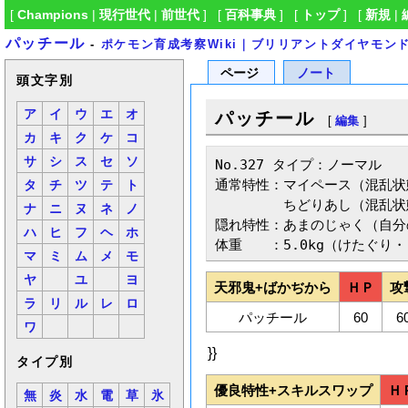
[
Champions
|
現行世代
|
前世代
] [
百科事典
] [
トップ
] [
新規
|
パッチール
-
ポケモン育成考察Wiki｜ブリリアントダイヤモン
ページ
ノート
頭文字別
ア
イ
ウ
エ
オ
パッチール
[
編集
]
カ
キ
ク
ケ
コ
サ
シ
ス
セ
ソ
No.327 タイプ：ノーマル

通常特性：マイペース（混乱状
タ
チ
ツ
テ
ト
　　　　　ちどりあし（混乱状態
ナ
ニ
ヌ
ネ
ノ
隠れ特性：あまのじゃく（自分
ハ
ヒ
フ
ヘ
ホ
体重　　：5.0kg（けたぐり
マ
ミ
ム
メ
モ
ヤ
ユ
ヨ
天邪鬼+ばかぢから
ＨＰ
攻
ラ
リ
ル
レ
ロ
パッチール
60
6
ワ
}}
タイプ別
優良特性+スキルスワップ
Ｈ
無
炎
水
電
草
氷