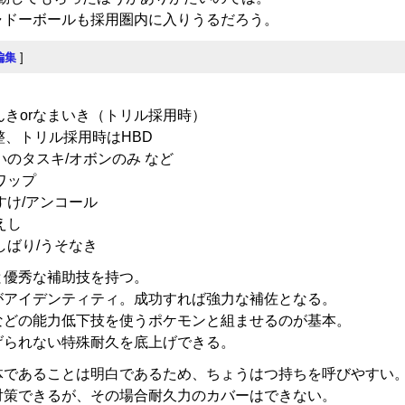
ャドーボールも採用圏内に入りうるだろう。
編集
]
んきorなまいき（トリル採用時）
整、トリル採用時はHBD
いのタスキ/オボンのみ など
ワップ
すけ/アンコール
えし
しばり/うそなき
と優秀な補助技を持つ。
がアイデンティティ。成功すれば強力な補佐となる。
などの能力低下技を使うポケモンと組ませるのが基本。
げられない特殊耐久を底上げできる。
体であることは明白であるため、ちょうはつ持ちを呼びやすい
対策できるが、その場合耐久力のカバーはできない。