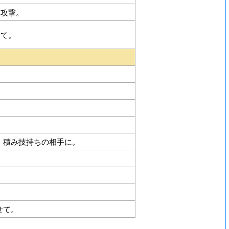
体攻撃。
して。
、積み技持ちの相手に。
せて。