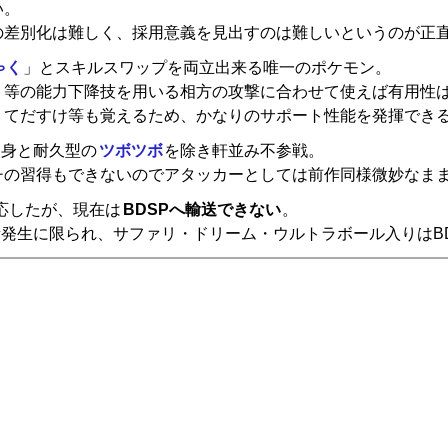
い。
の差別化は難しく、採用意義を見出すのは難しいというのが正
ゃく
」とスキルスワップを両立出来る唯一のポケモン。
ト等の能力下降技を用いる相方の攻撃に合わせて使えば有用性
、てだすけ等も覚えるため、かなりのサポート性能を発揮でき
自身と耐久型の
ツボツボ
を除き軒並み不参戦。
チの習得もできないのでアタッカーとしては前作同様微妙なま
に対応したが、現在は
BDSPへ輸送できない
。
量発生に限られ、サファリ・ドリーム・ウルトラボール入りはB