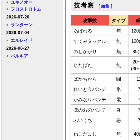
ユキノオー
技考察
[
編集
]
フロストロトム
2026-07-20
攻撃技
タイプ
ランターン
あばれる
無
120
2026-07-04
エルレイド
すてみタックル
無
120
2026-06-27
のしかかり
無
85(
パルキア
20
じたばた
無
(30
ばかぢから
闘
1
れいとうパンチ
氷
かみなりパンチ
電
ほのおのパンチ
炎
ふいうち
悪
ねこだまし
無
40