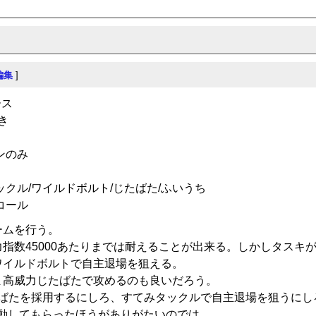
編集
]
ース
き
ンのみ
クル/ワイルドボルト/じたばた/ふいうち
コール
ームを行う。
指数45000あたりまでは耐えることが出来る。しかしタスキ
ワイルドボルトで自主退場を狙える。
ま高威力じたばたで攻めるのも良いだろう。
たばたを採用するにしろ、すてみタックルで自主退場を狙うにし
発動してもらったほうがありがたいのでは。