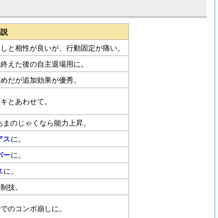
解説
あしと相性が良いが、行動固定が痛い。
を終えた後の自主退場用に。
えめだが追加効果が優秀。
スキとあわせて。
あまのじゃくなら能力上昇。
アス
に。
パー
に。
ス
に。
先制技。
ルでのコンボ崩しに。