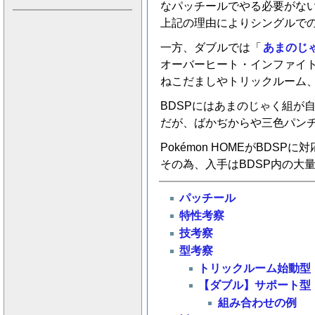
なパッチールでやる必要がな
上記の理由によりシングルで
一方、ダブルでは「
あまのじ
オーバーヒート・インファイ
ねこだましやトリックルーム
BDSPにはあまのじゃく組が
だが、ばかぢからや三色パン
Pokémon HOMEがBDSP
その為、入手はBDSP内の大
パッチール
特性考察
技考察
型考察
トリックルーム始動型
【ダブル】サポート型
組み合わせの例