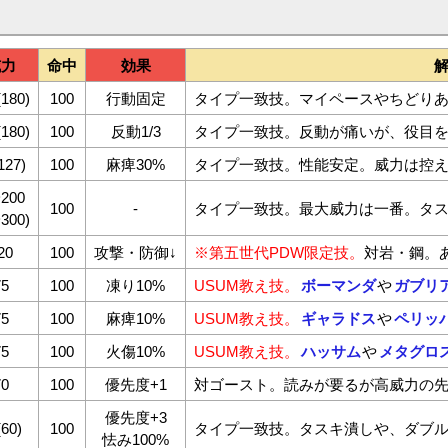
威力
命中
効果
(180)
100
行動固定
タイプ一致技。マイペースやちどり
(180)
100
反動1/3
タイプ一致技。反動が痛いが、役目
127)
100
麻痺30%
タイプ一致技。性能安定。威力は控
~200
100
-
タイプ一致技。最大威力は一番。タ
~300)
20
100
攻撃・防御↓
※第五世代PDW限定技。
対岩・鋼。
75
100
凍り10%
USUM教え技。
ボーマンダ
や
ガブリ
75
100
麻痺10%
USUM教え技。
ギャラドス
や
ペリッ
75
100
火傷10%
USUM教え技。
ハッサム
や
メタグロ
70
100
優先度+1
対ゴースト。読みが要るが高威力の
優先度+3
(60)
100
タイプ一致技。タスキ潰しや、ダブ
怯み100%