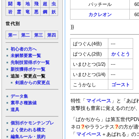
闘
毒
地
飛
超
虫
パッチール
6
岩
霊
竜
悪
鋼
妖
カクレオン
6
世代別
}}
第一
第二
第三
第四
ばつぐん(4倍)
---
初心者の方へ
ばつぐん(2倍)
かくとう
未解禁要素一覧
先制技習得ポケ一覧
いまひとつ(1/2)
---
新技獲得ポケ一覧
いまひとつ(1/4)
---
追加・変更点一覧
剣盾からの変更点
こうかなし
ゴースト
データ集
特性「
マイペース
」と「あば
素早さ種族値
攻撃技も豊富に覚えるのだが
道具
「ばかぢから」は第五世代P
個別ポケモンテンプレ
ネロ
?
や
ラランテス
?
の方が適
よく使われる構文
「
マイペース
＋あばれる」の
編集ルール・規約