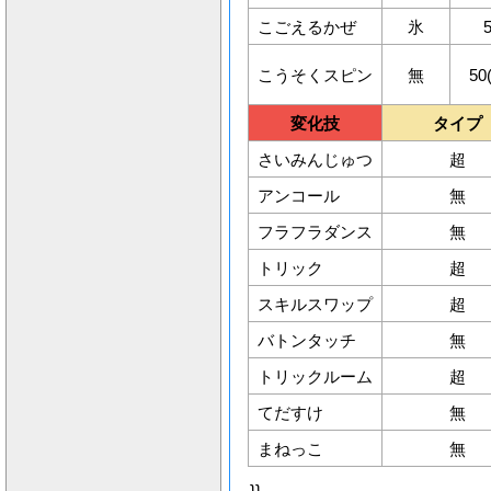
こごえるかぜ
氷
こうそくスピン
無
50
変化技
タイプ
さいみんじゅつ
超
アンコール
無
フラフラダンス
無
トリック
超
スキルスワップ
超
バトンタッチ
無
トリックルーム
超
てだすけ
無
まねっこ
無